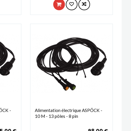
PÖCK -
Alimentation électrique ASPÖCK -
10 M - 13 pôles - 8 pin
5,00 €
98,00 €