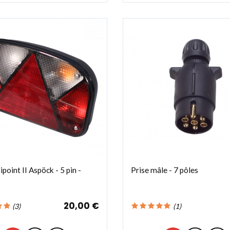
point II Aspöck - 5 pin -
Prise mâle - 7 pôles
20,00 €
(
3
)
(
1
)