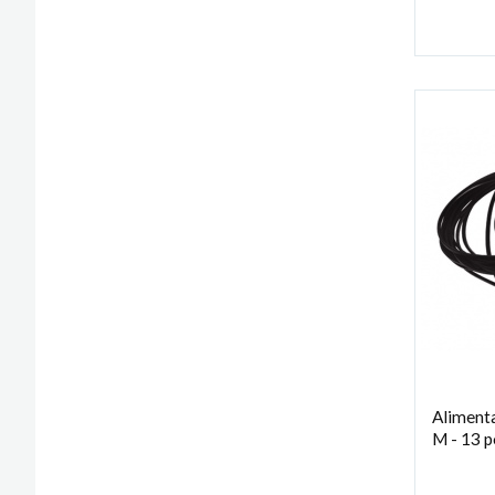
Alimenta
M - 13 pô