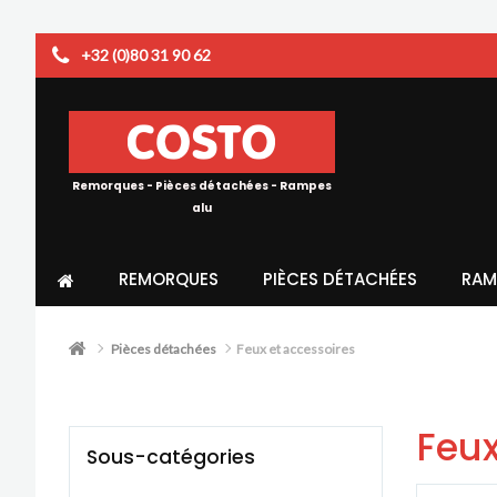
+32 (0)80 31 90 62
Remorques - Pièces détachées - Rampes
alu
REMORQUES
PIÈCES DÉTACHÉES
RAM
Pièces détachées
Feux et accessoires
Feux
Sous-catégories