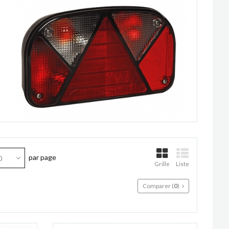
par page
0
Grille
Liste
Comparer (
0
)