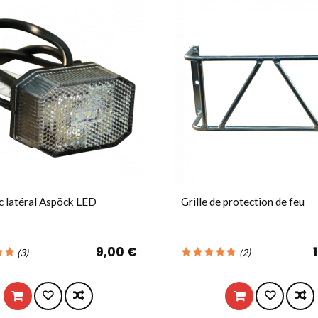
c latéral Aspöck LED
Grille de protection de feu
9,00 €
(
3
)
(
2
)