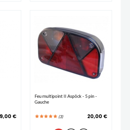
Feu multipoint II Aspöck - 5 pin -
Gauche
9,00 €
20,00 €
(
3
)