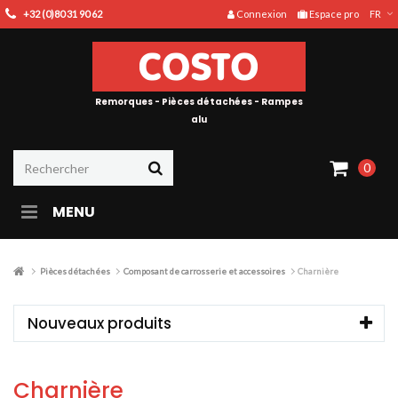
+32 (0)80 31 90 62
Connexion
Espace pro
FR
Remorques - Pièces détachées - Rampes
alu
0
MENU
Pièces détachées
Composant de carrosserie et accessoires
Charnière
Nouveaux produits
Charnière