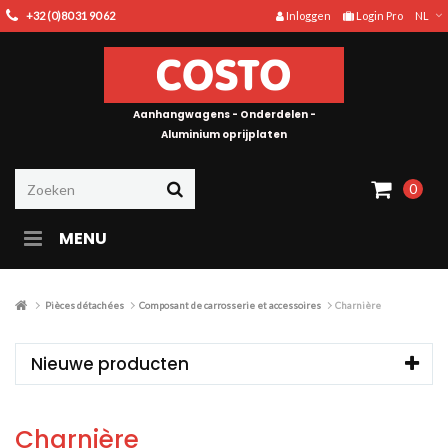
+32 (0)80 31 90 62
Inloggen
Login Pro
NL
Aanhangwagens - Onderdelen -
Aluminium oprijplaten
0
MENU
Pièces détachées
Composant de carrosserie et accessoires
Charnière
Nieuwe producten
Charnière