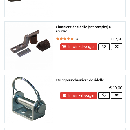
Charnière de ridelle (set complet) à
souder
€ 7,50
(
2
)
In winkelwagen
Etrier pour charnière de ridelle
€ 10,00
In winkelwagen