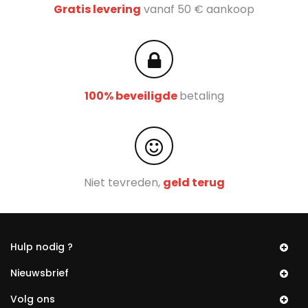
Gratis levering
vanaf 50 € aankoop
100% beveiligde
betaling
Niet tevreden,
geld terug
Hulp nodig ?
Nieuwsbrief
Volg ons