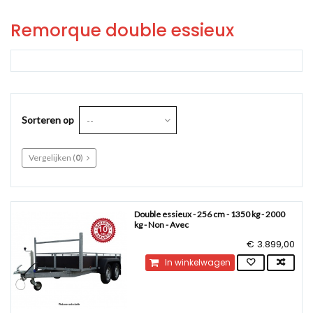
Remorque double essieux
Sorteren op
--
Vergelijken (
0
)
Double essieux - 256 cm - 1350 kg - 2000
kg - Non - Avec
€ 3.899,00
In winkelwagen