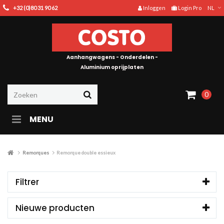
+32 (0)80 31 90 62
Inloggen
Login Pro
NL
Aanhangwagens - Onderdelen -
Aluminium oprijplaten
0
MENU
Remorques
Remorque double essieux
Filtrer
Nieuwe producten