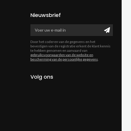
Nieuwsbrief
Door het coderen van de gegevens en het
bevestigen van de registratie erkent de klant kennis
te hebben genomen en aanvaard van
gebruiksvoorwaarden van de website en
bescherming van de persoonlijke gegevens
.
Volg ons