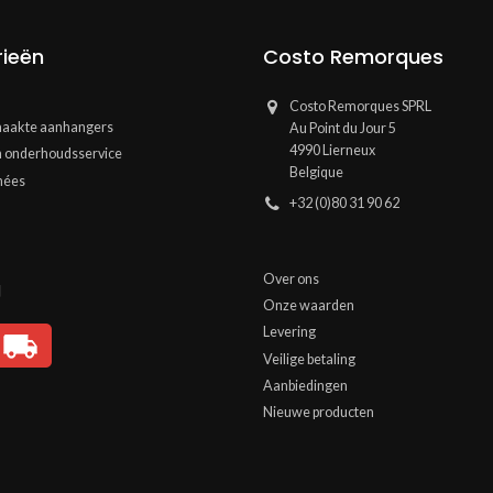
ieën
Costo Remorques
Costo Remorques SPRL
aakte aanhangers
Au Point du Jour 5
4990 Lierneux
n onderhoudsservice
Belgique
hées
+32 (0)80 31 90 62
Over ons
g
Onze waarden
Levering
Veilige betaling
Aanbiedingen
Nieuwe producten