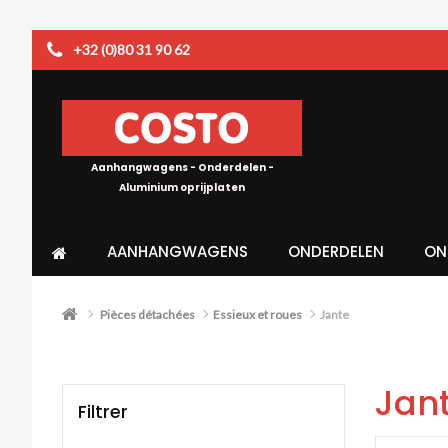
+32 (0)80 31 90 62
Aanhangwagens - Onderdelen -
Aluminium oprijplaten
AANHANGWAGENS
ONDERDELEN
ON
Pièces détachées
Essieux et roues
Jante
Jan
Filtrer