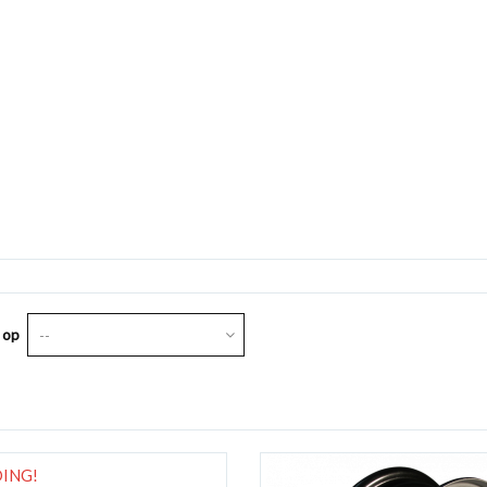
 op
--
ING!