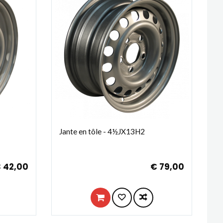
Jante en tôle - 4½JX13H2
 42,00
€ 79,00