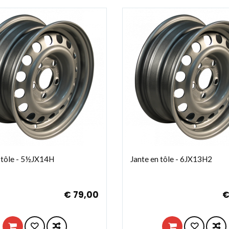
 tôle - 5½JX14H
Jante en tôle - 6JX13H2
€ 79,00
€