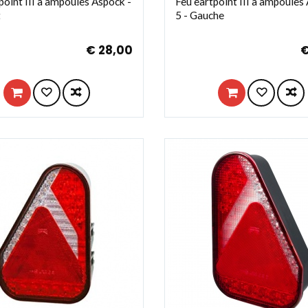
point III à ampoules Aspöck -
Feu eartpoint III à ampoules
t
5 - Gauche
€ 28,00
€