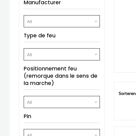
Manufacturer
All
Type de feu
All
Positionnement feu
(remorque dans le sens de
la marche)
Sorteren
All
Pin
All