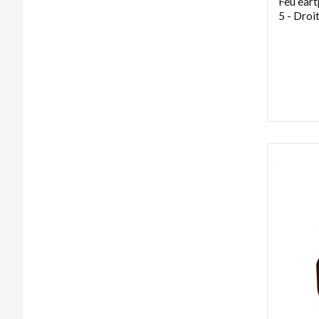
Feu eart
5 - Droi