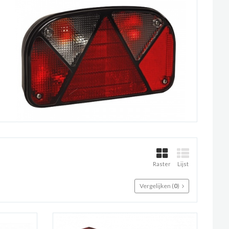
Raster
Lijst
Vergelijken (
0
)