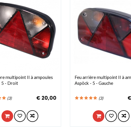
ère multipoint II à ampoules
Feu arrière multipoint II à a
 5 - Droit
Aspöck - 5 - Gauche
€ 20,00
€
(
3
)
(
3
)