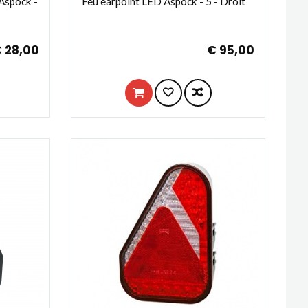
 Aspöck -
Feu earpoint LED Aspöck - 5 - Droit
 28,00
€ 95,00