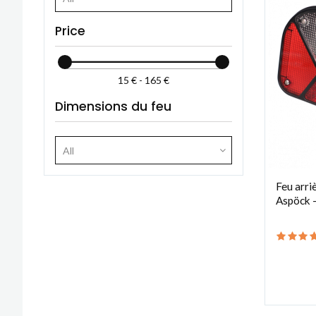
Price
15 € - 165 €
Dimensions du feu
All
Feu arri
Aspöck -