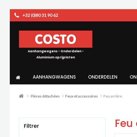
+32 (0)80 31 90 62
Aanhangwagens - Onderdelen -
Aluminium oprijplaten
AANHANGWAGENS
ONDERDELEN
ON
Pièces détachées
Feux et accessoires
Feu arrière
Feu 
Filtrer