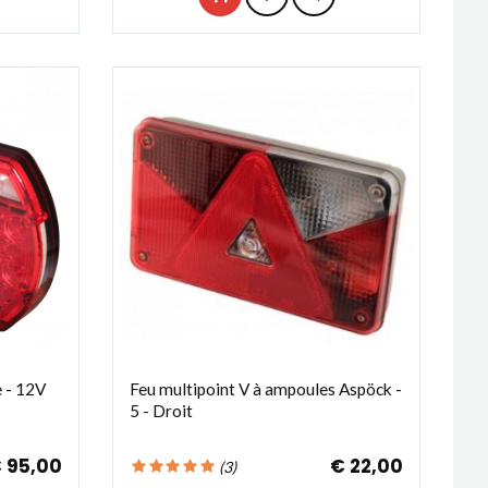
e - 12V
Feu multipoint V à ampoules Aspöck -
5 - Droit
 95,00
€ 22,00
(
3
)