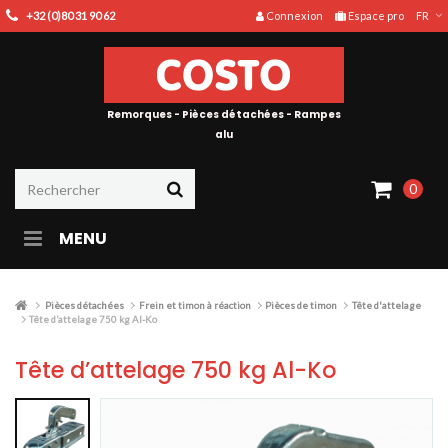
+32 (0)80 31 90 62
Connexion
Espace pro
FR
Remorques - Pièces détachées - Rampes
alu
0
MENU
Pièces détachées
Frein et timon à réaction
Pièces de timon
Tête d'attelage
Tête d’attelage 750 kg Al-Ko
Tête d’attelage 750 kg Al-Ko