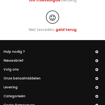
100% beveiligde
betaling
Niet tevreden,
geld terug
Hulp nodig ?
Nieuwsbrief
Volg ons
Onze betaalmiddelen
Levering
Categorieën
Costo Remorques