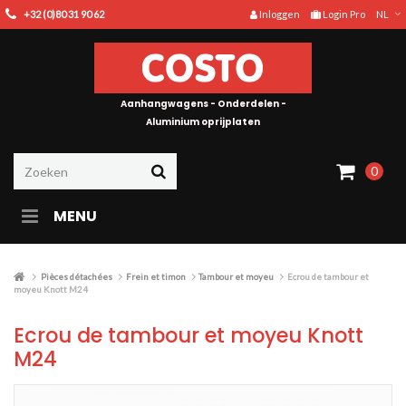
+32 (0)80 31 90 62
Inloggen
Login Pro
NL
Aanhangwagens - Onderdelen -
Aluminium oprijplaten
0
MENU
Pièces détachées
Frein et timon
Tambour et moyeu
Ecrou de tambour et
moyeu Knott M24
Ecrou de tambour et moyeu Knott
M24